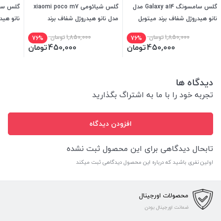
گلس سامسونگ Galaxy a14 مدل
گلس شیائومی xiaomi poco m7
نانو هیدروژل شفاف برند میتوبل
مدل نانو هیدروژل شفاف برند
نانو هید
میتوبل
1,850,000
تومان
1,850,000
تومان
76%
76%
450,000
تومان
450,000
تومان
دیدگاه ها
تجربه خود را با ما به اشتراگ بگذارید
افزودن دیدگاه
تابحال دیدگاهی برای این محصول ثبت نشده
اولین نفری باشید که درباره این محصول دیدگاهی ثبت میکند
محصولات اورجینال
ضمانت اورجینال بودن