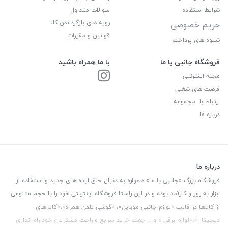
شرایط استفاده
سوالات متداول
رویه های بازگرداندن کالا
حریم خصوصی
قوانین و مقررات
شیوه های پرداخت
فروشگاه جانبی با ما
با ما همراه باشید
مجله اینترنتی
فرصت های شغلی
ارتباط با مجموعه
درباره ما
درباره ما
فروشگاه بزرگ «جانبی با ما» همواره به دنبال خلق ایده های جدید و استفاده از
ابزار به روز و کارآمد بوده و در این راستا فروشگاه اینترنتی خود را با حجم متنوعی
از کالاها در قالب «لوازم جانبی موبایل»، «گوشی تلفن همراه»،«کالا های
دیجیتال»،«لوازم برقی » و… جهت خرید سریع و راحت مشتریان خود راه اندازی