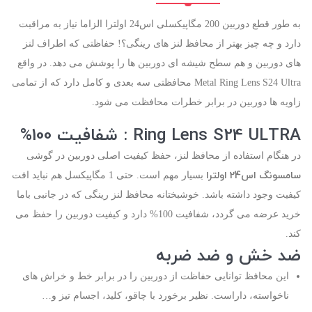
به طور قطع دوربین 200 مگاپیکسلی اس24 اولترا الزاما نیاز به مراقبت
دارد و چه چیز بهتر از محافظ لنز های رینگی؟! حفاظتی که اطراف لنز
های دوربین و هم سطح شیشه ای دوربین ها را پوشش می دهد. در واقع
Metal Ring Lens S24 Ultra محافظتی سه بعدی و کامل دارد که از تمامی
زاویه ها دوربین در برابر خطرات محافظت می شود.
Ring Lens S24 ULTRA : شفافیت 100%
در هنگام استفاده از محافظ لنز، حفظ کیفیت اصلی دوربین در گوشی
سامسونگ اس24 اولترا
بسیار مهم است. حتی 1 مگاپیکسل هم نباید افت
کیفیت وجود داشته باشد. خوشبختانه محافظ لنز رینگی که در جانبی باما
خرید عرضه می گردد، شفافیت 100% دارد و کیفیت دوربین را حفظ می
کند.
ضد خش و ضد ضربه
این محافظ توانایی حفاظت از دوربین را در برابر خط و خراش های
ناخواسته، داراست. نظیر برخورد با چاقو، کلید، اجسام تیز و…