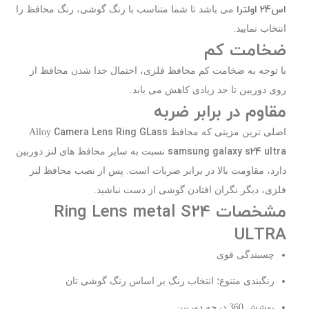
اس24 اولترا
می باشد تا شما متناسب با رنگ گوشی، رنگ محافظ را
انتخاب نمایید.
ضخامت کم
با توجه به ضخامت کم محافظ فلزی، احتمال جدا شدن محافظ از
روی دوربین تا حد زیادی کاهش می یابد.
مقاوم در برابر ضربه
Camera Lens Ring GLass
اصلی ترین مزیتی که محافظ Alloy
samsung galaxy s24 ultra
نسبت به سایر محافظ های لنز دوربین
دارد، مقاومت بالا در برابر ضربات است. پس از نصب محافظ لنز
فلزی، دیگر نگران افتادن گوشی از دست نباشید.
مشخصات Ring Lens metal S24
ULTRA
چسبندگی قوی
رنگبندی متنوع؛ انتخاب رنگ بر اساس رنگ گوشی تان
پوشش 360 درجه دوربین